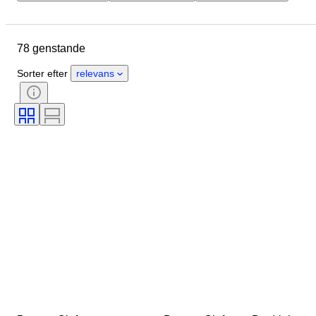
Brand
Genstand
Oprindelsesland
Tilstand
78 genstande
Ekstra tilbehør
Periode
Stil
Farve
Testet og fungerer
Sorter efter
relevans
Æra