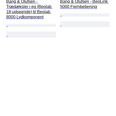
Bang & Olufsen - 
Bang & Olufsen - BeoLink 
Trædæksler i eg (Beolab 
5000 Fjernbetjening
18-udseende) til Beolab 
8000 Lydkomponent