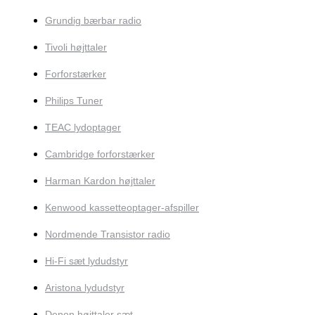
Grundig bærbar radio
Tivoli højttaler
Forforstærker
Philips Tuner
TEAC lydoptager
Cambridge forforstærker
Harman Kardon højttaler
Kenwood kassetteoptager-afspiller
Nordmende Transistor radio
Hi-Fi sæt lydudstyr
Aristona lydudstyr
Denon højttaler sæt