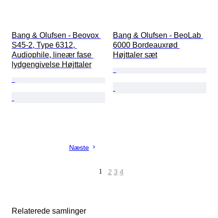
Bang & Olufsen - Beovox 
Bang & Olufsen - BeoLab 
S45-2, Type 6312, 
6000 Bordeauxrød 
Audiophile, lineær fase 
Højttaler sæt
lydgengivelse Højttaler
Næste
1
2
3
4
Relaterede samlinger