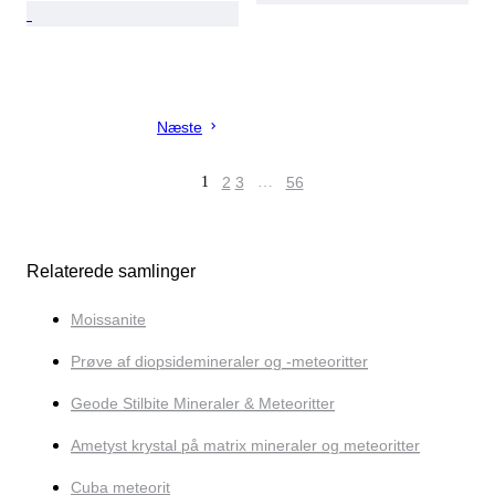
Næste
1
2
3
…
56
Relaterede samlinger
Moissanite
Prøve af diopsidemineraler og -meteoritter
Geode Stilbite Mineraler & Meteoritter
Ametyst krystal på matrix mineraler og meteoritter
Cuba meteorit