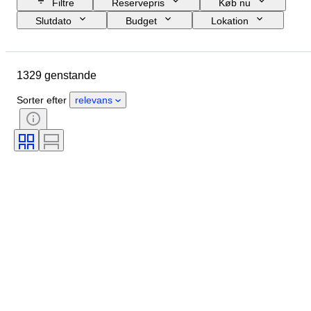
Filtre
Reservepris
Køb nu
Slutdato
Budget
Lokation
Størrelse
Mål
Genstand
Oprindelsesland
Materiale
1329 genstande
Køn
Tilstand
Periode
Sten
Certificering
Signatur
Sorter efter
relevans
Farve
Snit
Præcis farve
Mineral
Mineralform
Perleoverfladekvalitet
Perleglans
Behandling
Original/ kopi
Størrelse på genstand
Æra
Proveniens