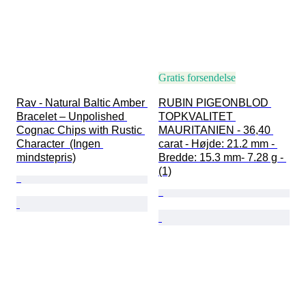
Gratis forsendelse
Rav - Natural Baltic Amber 
RUBIN PIGEONBLOD 
Bracelet – Unpolished 
TOPKVALITET 
Cognac Chips with Rustic 
MAURITANIEN - 36,40 
Character  (Ingen 
carat - Højde: 21.2 mm - 
mindstepris)
Bredde: 15.3 mm- 7.28 g - 
(1)