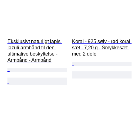
Eksklusivt naturligt lapis 
Koral - 925 sølv - rød koral 
lazuli armbånd til den 
sæt - 7,20 g - Smykkesæt 
ultimative beskyttelse - 
med 2 dele
Armbånd - Armbånd