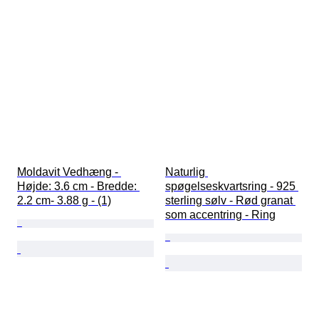
Moldavit Vedhæng - 
Naturlig 
Højde: 3.6 cm - Bredde: 
spøgelseskvartsring - 925 
2.2 cm- 3.88 g - (1)
sterling sølv - Rød granat 
som accentring - Ring