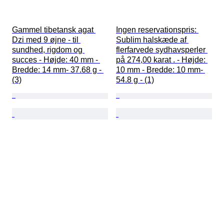
Gammel tibetansk agat 
Ingen reservationspris: 
Dzi med 9 øjne - til 
Sublim halskæde af 
sundhed, rigdom og 
flerfarvede sydhavsperler 
succes - Højde: 40 mm - 
på 274,00 karat . - Højde: 
Bredde: 14 mm- 37.68 g - 
10 mm - Bredde: 10 mm- 
(3)
54.8 g - (1)