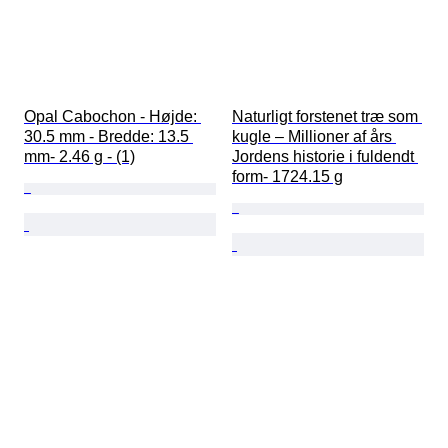
Opal Cabochon - Højde: 
Naturligt forstenet træ som 
30.5 mm - Bredde: 13.5 
kugle – Millioner af års 
mm- 2.46 g - (1)
Jordens historie i fuldendt 
form- 1724.15 g