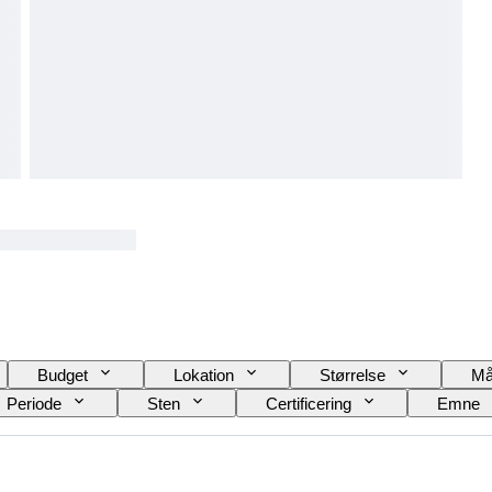
Budget
Lokation
Størrelse
Må
Periode
Sten
Certificering
Emne
Behandling
Original/ kopi
Æra