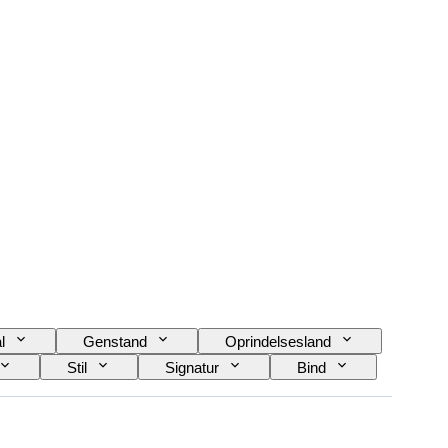
l
Genstand
Oprindelsesland
Stil
Signatur
Bind
Eksemplar