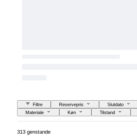
Filtre
Reservepris
Slutdato
Materiale
Køn
Tilstand
Udgave
Sprog
Mineralform
313 genstande