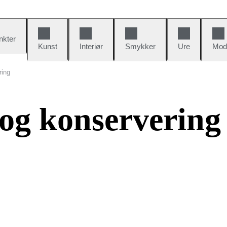
nkter
Kunst
Interiør
Smykker
Ure
Mod
ring
 og konservering