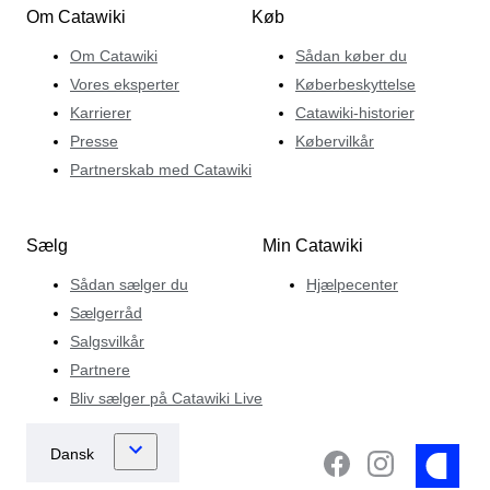
Om Catawiki
Køb
kuraterer med både erfarne og første gangs samlere i
tankerne.
Om Catawiki
Sådan køber du
Vores eksperter
Køberbeskyttelse
Karrierer
Catawiki-historier
Presse
Købervilkår
Partnerskab med Catawiki
Sælg
Min Catawiki
Sådan sælger du
Hjælpecenter
Sælgerråd
Salgsvilkår
Partnere
Bliv sælger på Catawiki Live