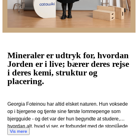
Mineraler er udtryk for, hvordan
Jorden er i live; bærer deres rejse
i deres kemi, struktur og
placering.
Georgia Foteinou har altid elsket naturen. Hun voksede
op i bjergene og tjente sine første lommepenge som
bjergguide - og det var der hun begyndte at studere,
hvordan alt, hvad vi ser, er forbundet med de storslåede
Vis mere
kræfter, der er på spil i jordens dybder. Gennem hendes