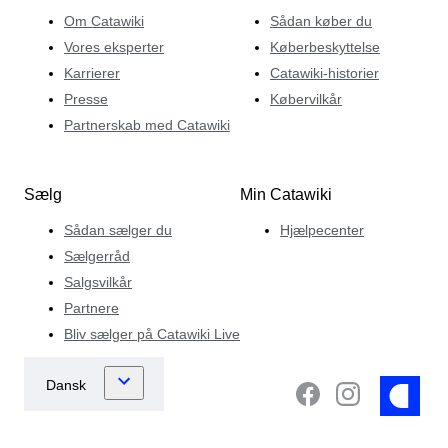
de disker op med. En million forskellige historier,
Om Catawiki
Sådan køber du
scenerier og oprindelser, alle forbundet af en særligt
Vores eksperter
Køberbeskyttelse
skøn delt passion.
Karrierer
Catawiki-historier
Presse
Købervilkår
Partnerskab med Catawiki
Sælg
Min Catawiki
Sådan sælger du
Hjælpecenter
Sælgerråd
Salgsvilkår
Partnere
Bliv sælger på Catawiki Live