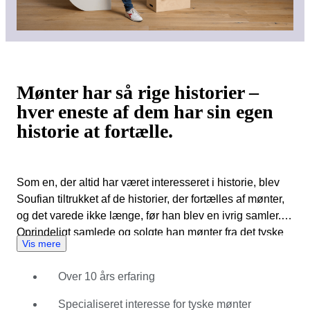
Mønter har så rige historier –
hver eneste af dem har sin egen
historie at fortælle.
Som en, der altid har været interesseret i historie, blev
Soufian tiltrukket af de historier, der fortælles af mønter,
og det varede ikke længe, før han blev en ivrig samler.
Oprindeligt samlede og solgte han mønter fra det tyske
Vis mere
rige, men udvidede hurtigt sine interesser til mønter fra
andre kulturer, herunder dem af amerikansk oprindelse.
Over 10 års erfaring
Under sine studier i Tyskland begyndte Soufian at
arbejde på et møntauktionshus, hvor han hurtigt
Specialiseret interesse for tyske mønter