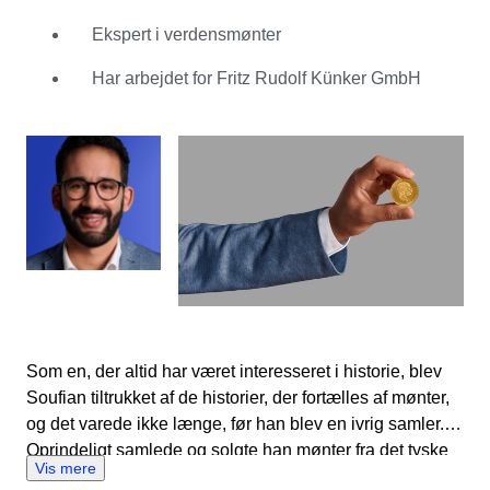
opbyggede et netværk af andre samlere og forhandlere
og udviklede ekspertviden om branchen. Dette gav ham
Ekspert i verdensmønter
hans store gennembrud efter sine studier hos den
Har arbejdet for Fritz Rudolf Künker GmbH
prestigefyldte mønthandler Fritz Rudolf Künker GmbH i
Osnabrück, Tyskland. I seks år lærte Soufian at
bestemme den nøjagtige tilstand og markedsværdi af
mønter og medaljer og udviklede et skarpt øje for at
spotte forfalskninger. Med over 10 års erfaring med at
hjælpe både købere og sælgere med at identificere
mønter af ægte kvalitet, viser Soufian sig at være en
velrenommeret kilde til viden for Catawikis passionerede
møntsamlere.
Som en, der altid har været interesseret i historie, blev
Soufian tiltrukket af de historier, der fortælles af mønter,
og det varede ikke længe, før han blev en ivrig samler.
Oprindeligt samlede og solgte han mønter fra det tyske
Vis mere
rige, men udvidede hurtigt sine interesser til mønter fra