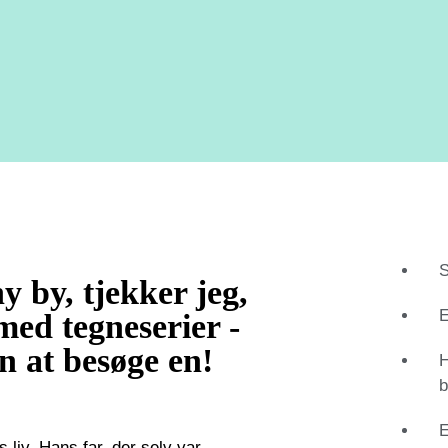
S
y by, tjekker jeg,
E
med tegneserier -
n at besøge en!
H
b
E
os liv. Hans far, der selv var