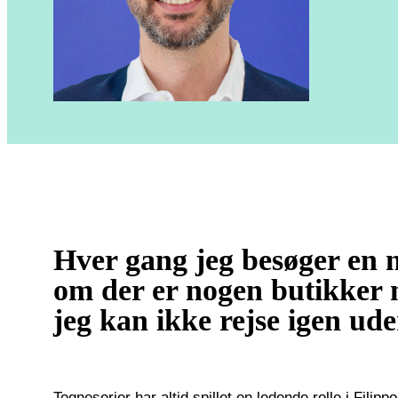
Hver gang jeg besøger en n
om der er nogen butikker 
jeg kan ikke rejse igen ude
Tegneserier har altid spillet en ledende rolle i Filipp