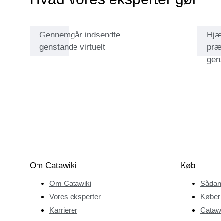
han tog på ugentlige
cykelture til butikken
Gennemgår indsendte
Hjæ
med sine venner for
genstande virtuelt
præ
at hente de nyeste
gen
udgivelser. Dette blev
grundstenen til et liv
dedikeret til
tegneserier og en
karriere, der passede
til. I mange år drev
Filippo en forretning
med speciale i
samlertegneserier og
Om Catawiki
Køb
original
Om Catawiki
Sådan
tegneseriekunst.
Snart udviklede dette
Vores eksperter
Køber
sig til organisering af
Karrierer
Catawi