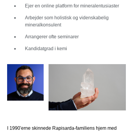
farmaceutiske videnskaber og teknologier. Parallelt med
Ejer en online platform for mineralentusiaster
sit arbejde i laboratorier fortsatte han med at studere
mineraler og uddybe sin forståelse gennem bøger samt
Arbejder som holistisk og videnskabelig
forskning på stedet i miner og stenbrud. En rejse i
mineralkonsulent
velvære førte ham til opdagelsen af reiki og krystalterapi.
Arrangerer ofte seminarer
I sit daglige arbejde kombinerer Antonio disse
videnskabelige og holistiske perspektiver og deler sin
Kandidatgrad i kemi
dybe viden om mineraler med verden. Antonio bringer
25 års erfaring med sig til Catawikis mineralkategori.
Styrket af sin endeløse påskønnelse af disse storslåede
sten guider han købere og sælgere gennem gensidigt
heldige udvekslinger - samt kuraterer strålende
auktioner, du ikke vil gå glip af.
I 1990'erne skinnede Rapisarda-familiens hjem med