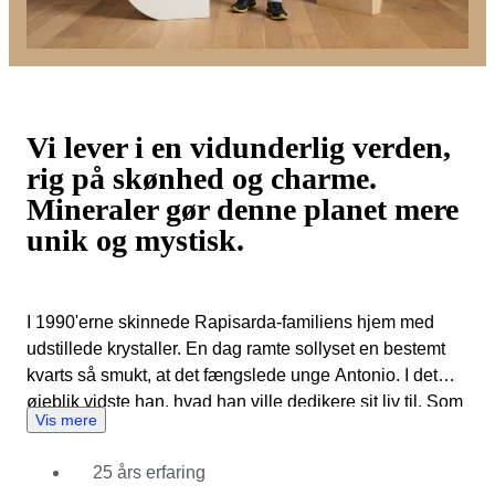
Vi lever i en vidunderlig verden,
rig på skønhed og charme.
Mineraler gør denne planet mere
unik og mystisk.
I 1990'erne skinnede Rapisarda-familiens hjem med
udstillede krystaller. En dag ramte sollyset en bestemt
kvarts så smukt, at det fængslede unge Antonio. I det
øjeblik vidste han, hvad han ville dedikere sit liv til. Som
Vis mere
17-årig begyndte han at dyrke sin personlige samling af
krystaller eller 'stenblomster', som gamle kulturer kaldte
25 års erfaring
dem. Han læste til kemiker og tog eksamen i