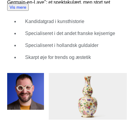
Germain-en-Laye": et spektakulært, men stort set
Vis mere
nedrevet slot, som han søgte at rekonstruere via gamle
dokumenter og inventar. At spore de kongeliges
Kandidatgrad i kunsthistorie
udførlige borddækning udløste hans appetit for
dekorative genstande. Derfra flyttede Florentin til
Specialiseret i det andet franske kejserrige
London for at være i praktik hos auktionshuset Christie's,
inden han slog sig ned i Amsterdam, hvor han blev
Specialiseret i hollandsk guldalder
fortrolig med dekorative genstande fra den hollandske
Skarpt øje for trends og æstetik
guldalder. Den lyksalighed og lidenskab, han føler, når
han arbejder, førte ham til Catawiki, hvor Florentin
sluttede sig til afdelingen for Bordservice og keramik.
For nylig vurderede han et porcelænsdessertsæt, der var
identisk med det, hans bedstemor foretrak at servere sin
friskbagte kage på – hvilket bragte gode minder tilbage
om barndomsbesøg i hendes hjem. Det er netop dette
personlige aspekt, der begejstrer Florentin mest ved
hans niche: hvordan genstande kan samles for deres
kunstfærdighed, men også bruges til at skabe smukke
øjeblikke med venner og familie. For at samle din