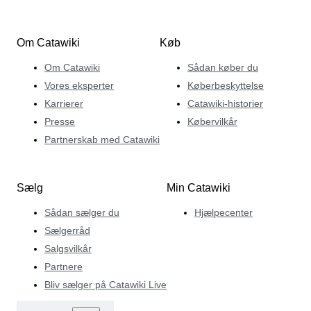
hans niche: hvordan genstande kan samles for deres
kunstfærdighed, men også bruges til at skabe smukke
Om Catawiki
Køb
øjeblikke med venner og familie. For at samle din
genstand, kan du udforske hans vidunderlige auktioner,
Om Catawiki
Sådan køber du
der er skabt med et skarpt øje for kvalitet og trends.
Vores eksperter
Køberbeskyttelse
Karrierer
Catawiki-historier
Presse
Købervilkår
Partnerskab med Catawiki
Sælg
Min Catawiki
Sådan sælger du
Hjælpecenter
Sælgerråd
Salgsvilkår
Partnere
Bliv sælger på Catawiki Live