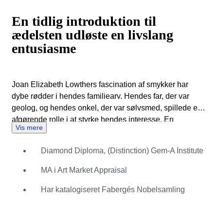
En tidlig introduktion til
ædelsten udløste en livslang
entusiasme
Joan Elizabeth Lowthers fascination af smykker har
dybe rødder i hendes familiearv. Hendes far, der var
geolog, og hendes onkel, der var sølvsmed, spillede en
afgørende rolle i at styrke hendes interesse. En
Vis mere
mindeværdig sommerferie, hvor hun udskar cameos af
emuæg til hendes onkel, efterlod et varigt indtryk på
Diamond Diploma, (Distinction) Gem-A Institute
Joan og fastslog hendes passion for den indviklede
kunst at lave smykker. Denne tidlige eksponering for
MA i Art Market Appraisal
ædelstens- og håndværksverdenen udløste en livslang
entusiasme, der skulle forme hendes karriere. Joans
Har katalogiseret Fabergés Nobelsamling
professionelle rejse i smykkebranchen strækker sig over
to årtier og er præget af betydelige præstationer og