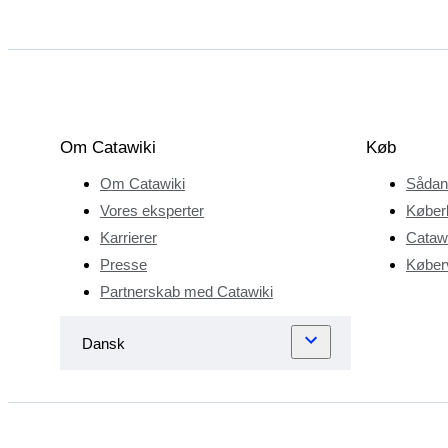
barndommen, og
den var påvirket af
de antikke
samlinger i hendes
oldemors hjem og
af den tid, hun
Om Catawiki
Køb
tilbragte på
Om Catawiki
Sådan
gallerier og
markeder. Denne
Vores eksperter
Køber
nysgerrighed førte
Karrierer
Catawi
til en karriere på
Presse
Køberv
museer og
Partnerskab med Catawiki
auktionshuse,
herunder
Christie's, hvor
hun specialiserede
sig i både hellige
og verdslige