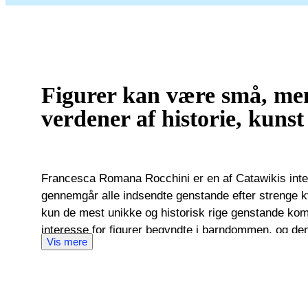
Figurer kan være små, me
verdener af historie, kunst 
Francesca Romana Rocchini er en af Catawikis inter
gennemgår alle indsendte genstande efter strenge kva
kun de mest unikke og historisk rige genstande kommer på 
interesse for figurer begyndte i barndommen, og den
Vis mere
samlinger i hendes oldemors hjem og af den tid, hun 
markeder. Denne nysgerrighed førte til en karriere
herunder Christie's, hvor hun specialiserede sig i bå
tværs af tidsperioder og stilarter. En særlig mindeværdig auktion omfattede en