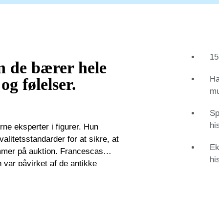
15
n de bærer hele
Ha
og følelser.
mu
Sp
hi
ne eksperter i figurer. Hun
litetsstandarder for at sikre, at
Ek
auktion. Francescas
hi
 var påvirket af de antikke
tilbragte på gallerier og
 på museer og auktionshuse,
de hellige og verdslige figurer på