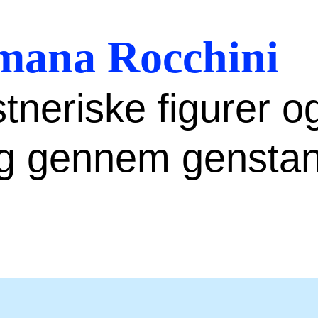
mana Rocchini
tneriske figurer o
ing gennem gensta