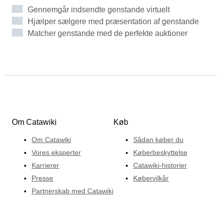
sjældent dobbeltperspektiv: både kritisk og kommercielt.
Gennemgår indsendte genstande virtuelt
Hos Catawiki bruger han prædiktiv markedsanalyse til at
Hjælper sælgere med præsentation af genstande
udvælge tegneserier i investeringsklasse og identificerer
Matcher genstande med de perfekte auktioner
ikke blot samlerobjekter, men kulturelt betydningsfulde
værker med potentiale for fremtidig værdistigning.
Om Catawiki
Køb
Om Catawiki
Sådan køber du
Vores eksperter
Køberbeskyttelse
Karrierer
Catawiki-historier
Presse
Købervilkår
Partnerskab med Catawiki