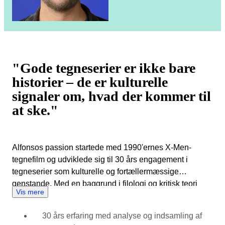
"Gode tegneserier er ikke bare
historier – de er kulturelle
signaler om, hvad der kommer til
at ske."
Alfonsos passion startede med 1990'ernes X-Men-
tegnefilm og udviklede sig til 30 års engagement i
tegneserier som kulturelle og fortællermæssige
genstande. Med en baggrund i filologi og kritisk teori
Vis mere
betragter han tegneserier som en levende dialog –
historier, der reagerer hurtigt på sociale forandringer,
30 års erfaring med analyse og indsamling af
samtidig med at de præger populærkulturen. Udover