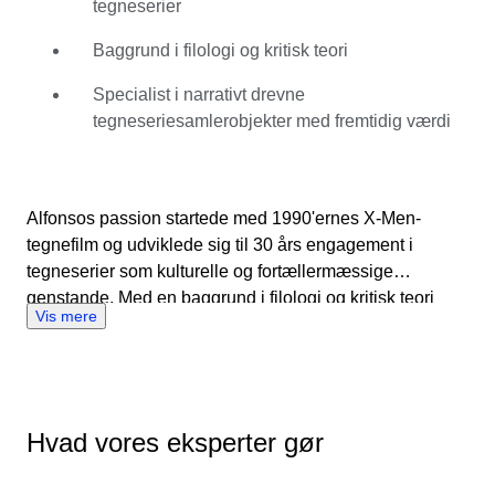
tegneserier
stand og graduering vurderer Alfonso narrativ styrke,
skaberens indflydelse og langsigtet kulturel relevans.
Baggrund i filologi og kritisk teori
Årtiers akademisk analyse kombineret med praktisk
erfaring fra at drive en tegneseriebutik giver ham et
Specialist i narrativt drevne
sjældent dobbeltperspektiv: både kritisk og kommercielt.
tegneseriesamlerobjekter med fremtidig værdi
Hos Catawiki bruger han prædiktiv markedsanalyse til at
udvælge tegneserier i investeringsklasse og identificerer
ikke blot samlerobjekter, men kulturelt betydningsfulde
Alfonsos passion startede med 1990'ernes X-Men-
værker med potentiale for fremtidig værdistigning.
tegnefilm og udviklede sig til 30 års engagement i
tegneserier som kulturelle og fortællermæssige
genstande. Med en baggrund i filologi og kritisk teori
Vis mere
betragter han tegneserier som en levende dialog –
historier, der reagerer hurtigt på sociale forandringer,
samtidig med at de præger populærkulturen. Udover
stand og graduering vurderer Alfonso narrativ styrke,
skaberens indflydelse og langsigtet kulturel relevans.
Hvad vores eksperter gør
Årtiers akademisk analyse kombineret med praktisk
erfaring fra at drive en tegneseriebutik giver ham et