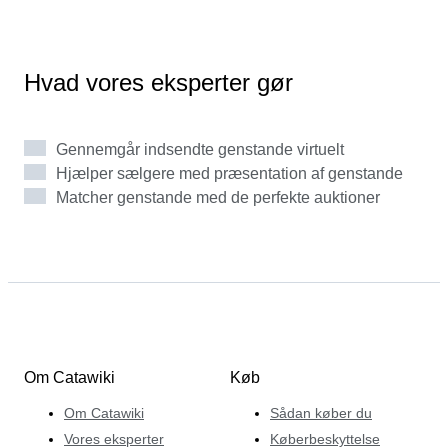
og som 20-årig afholdt han auktioner på hoteller i det
centrale London. Siden da har han drevet gallerier i
London og Krakow og opbygget en respekteret karriere
Hvad vores eksperter gør
som uafhængig forhandler og auktionsholder. Han
specialiserer sig i "bag i bogen"-udgivelser,
stempelmærker, cinderella-mærker, posthistorie og
Gennemgår indsendte genstande virtuelt
usædvanligt materiale, og han har håndteret
Hjælper sælgere med præsentation af genstande
bemærkelsesværdige genstande som blokke af Queen
Matcher genstande med de perfekte auktioner
Victoria 1d Black og 5 Pound Orange.
Om Catawiki
Køb
Om Catawiki
Sådan køber du
Vores eksperter
Køberbeskyttelse