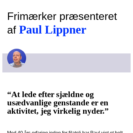
Frimærker præsenteret
Paul Lippner
af
“At lede efter sjældne og
usædvanlige genstande er en
aktivitet, jeg virkelig nyder.”
Med 40 års erfaring inden for filateli har Paul viet et helt