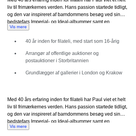
liv til frimærkernes verden. Hans passion startede tidligt,
og den var inspireret af barndommens besøg ved sin
bedstefars Imperial- og Ideal-albummer samt en
Vis mere
grandonkel, der handlede med frimærker før og efter 2\.
verdenskrig. Som 16-årig deltog han på frimærkemesser,
40 år inden for filateli, med start som 16-årig
og som 20-årig afholdt han auktioner på hoteller i det
centrale London. Siden da har han drevet gallerier i
Arrangør af offentlige auktioner og
London og Krakow og opbygget en respekteret karriere
postauktioner i Storbritannien
som uafhængig forhandler og auktionsholder. Han
specialiserer sig i "bag i bogen"-udgivelser,
Grundlægger af gallerier i London og Krakow
stempelmærker, cinderella-mærker, posthistorie og
usædvanligt materiale, og han har håndteret
bemærkelsesværdige genstande som blokke af Queen
Med 40 års erfaring inden for filateli har Paul viet et helt
Victoria 1d Black og 5 Pound Orange.
liv til frimærkernes verden. Hans passion startede tidligt,
og den var inspireret af barndommens besøg ved sin
bedstefars Imperial- og Ideal-albummer samt en
Vis mere
grandonkel, der handlede med frimærker før og efter 2\.
verdenskrig. Som 16-årig deltog han på frimærkemesser,