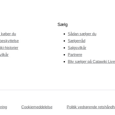
Sælg
 køber du
Sådan sælger du
beskyttelse
Sælgerråd
ki-historier
Salgsvilkår
ilkår
Partnere
Bliv sælger på Catawiki Live
æring
Cookiemeddelelse
Politik vedrørende retshån