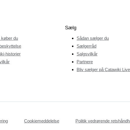
Sælg
 køber du
Sådan sælger du
beskyttelse
Sælgerråd
ki-historier
Salgsvilkår
ilkår
Partnere
Bliv sælger på Catawiki Live
æring
Cookiemeddelelse
Politik vedrørende retshån