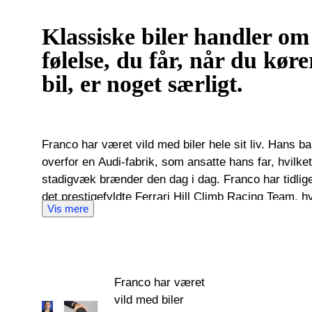
Klassiske biler handler om
følelse, du får, når du køre
bil, er noget særligt.
Franco har været vild med biler hele sit liv. Hans b
overfor en Audi-fabrik, som ansatte hans far, hvilket
stadigvæk brænder den dag i dag. Franco har tidligere været ansat som COO for
det prestigefyldte Ferrari Hill Climb Racing Team,
Vis mere
med anerkendte klassiske biler og superbiler i hele 
for ham at opbygge et netværk af entusiastiske købe
– et uvurderligt aktiv som senior ekspert for klassiske b
Franco, i 2016, blev en del af holdet, har han styrke
Franco har været
certificeret medlem af Federperiti - det nationale fo
vild med biler
biler i Italien - såvel som Ruoteclassiche priskomité. Drevet af sin passion for 