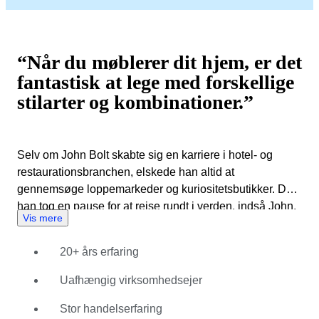
“Når du møblerer dit hjem, er det
fantastisk at lege med forskellige
stilarter og kombinationer.”
Selv om John Bolt skabte sig en karriere i hotel- og
restaurationsbranchen, elskede han altid at
gennemsøge loppemarkeder og kuriositetsbutikker. Da
han tog en pause for at rejse rundt i verden, indså John,
Vis mere
at han var klar til at forfølge en ny karriere. Hjemme i
Holland igen åbnede han sin egen butik, som var
20+ års erfaring
specialiseret i indonesiske møbler fra kolonitiden. Til
belysning i sin butik brugte John Bolt hollandske
Uafhængig virksomhedsejer
designlamper, som han fandt på markeder i hele landet.
Da lamperne begyndte at sælge bedre end hans møbler,
Stor handelserfaring