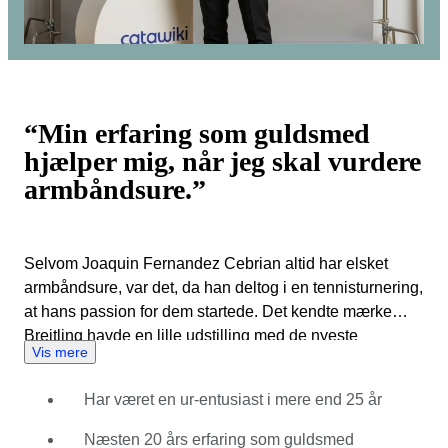
“Min erfaring som guldsmed
hjælper mig, når jeg skal vurdere
armbåndsure.”
Selvom Joaquin Fernandez Cebrian altid har elsket
armbåndsure, var det, da han deltog i en tennisturnering,
at hans passion for dem startede. Det kendte mærke
Breitling havde en lille udstilling med de nyeste
Vis mere
modeller. Det blev kærlighed ved første blik for den unge
Joaquin, og han begyndte at spare sammen til at kunne
Har været en ur-entusiast i mere end 25 år
købe sin første Breitling. Siden da har han været en
sand ur-fanatiker ved at holde sig ajour med markedet,
Næsten 20 års erfaring som guldsmed