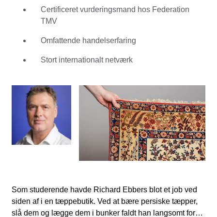
at have bekræftet sin snedkerviden med et Hobéon
Certificeret vurderingsmand hos Federation
SKO-certifikat blev Richard en del af Federation TMV
TMV
(Forbund af vurderingsmænd, mæglere og
auktionariusser i flytbare varer). Og da Richard Ebbers
Omfattende handelserfaring
ønskede at arbejde med ubeskadigede tæpper, kom han
Stort internationalt netværk
til Catawiki. Som ekspert elsker han at se varierede
numre passere hver dag. Ved at kigge på mønsteret og
knobene kan han bestemme, hvilken region tæppet er
lavet i. Sammen med tæppets stand er dette en god
prisindikator. Det vigtigste er dog, ifølge Richard, om det
er et smukt stykke. Med alle disse kriterier i tankerne
opstiller han auktioner, som fans af persiske tæpper ikke
bør gå glip af.
Som studerende havde Richard Ebbers blot et job ved
siden af i en tæppebutik. Ved at bære persiske tæpper,
slå dem og lægge dem i bunker faldt han langsomt for