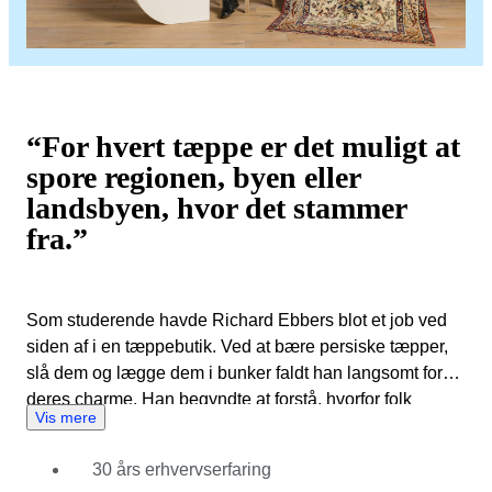
“For hvert tæppe er det muligt at
spore regionen, byen eller
landsbyen, hvor det stammer
fra.”
Som studerende havde Richard Ebbers blot et job ved
siden af i en tæppebutik. Ved at bære persiske tæpper,
slå dem og lægge dem i bunker faldt han langsomt for
deres charme. Han begyndte at forstå, hvorfor folk
Vis mere
ønskede at betale så store beløb for disse stofværker.
Mens Richard arbejdede hårdt og blev vicedirektør, fik
30 års erhvervserfaring
han værdifuld erfaring med tæpper fra alle regioner. Efter