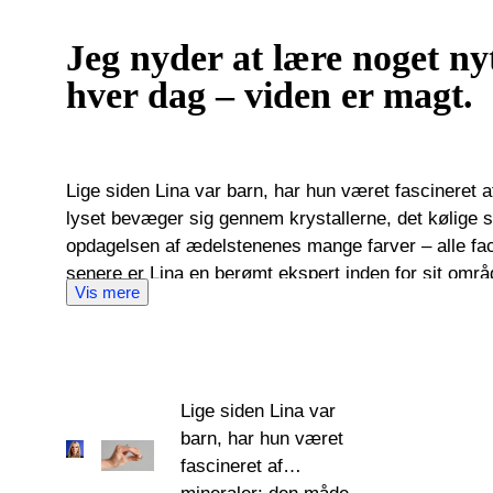
Jeg nyder at lære noget ny
hver dag – viden er magt.
Lige siden Lina var barn, har hun været fascineret 
lyset bevæger sig gennem krystallerne, det kølige st
opdagelsen af ædelstenenes mange farver – alle fac
senere er Lina en berømt ekspert inden for sit områ
Vis mere
samme nysgerrighed som hendes ledestjerne. Linas akademiske baggrund omfatter en
kandidatgrad i kunsthistorie med yderligere antikv
kvalifikationer på forskellige universiteter i hendes
uddannelse arbejde som specialist og taksator og til
i verden. Denne dynamiske baggrund giver hende en u
Lige siden Lina var
indviklede egenskaber og behandlinger af ædelsten, 
barn, har hun været
smykker i deres historiske kontekst. Lina har arbejdet med alle former for smykker –
fascineret af