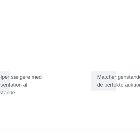
kker. Hun har specialiseret sig i
vordan påskønnelse af hvert
en tendens til at være dyre, mens
prissættes mere gennemsigtigt.
 rengøring vil få de fleste stykker
de udvalg og grundige research
passion for smykker og udveksle
lper sælgere med
Matcher genstand
sentation af
de perfekte auktio
stande