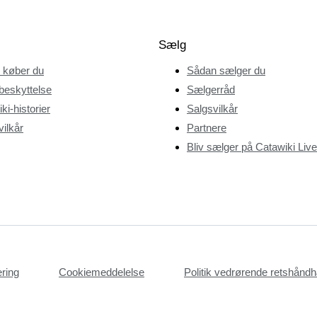
Sælg
 køber du
Sådan sælger du
beskyttelse
Sælgerråd
ki-historier
Salgsvilkår
ilkår
Partnere
Bliv sælger på Catawiki Live
æring
Cookiemeddelelse
Politik vedrørende retshån