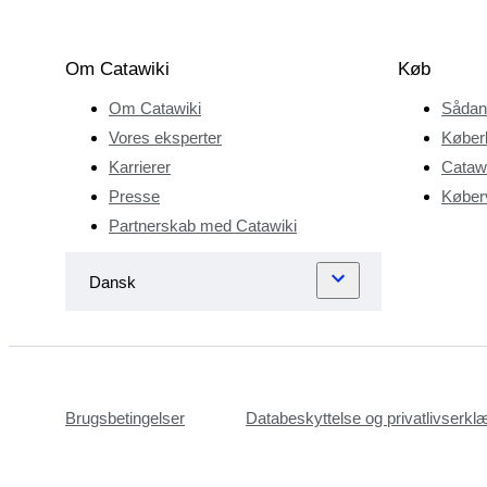
baggrund omfatter en
kandidatgrad i
kunsthistorie med
Om Catawiki
Køb
yderligere antikvitets-
Om Catawiki
Sådan
og
smykkefokuserede
Vores eksperter
Køber
kvalifikationer på
Karrierer
Catawi
forskellige
Presse
Køberv
universiteter i hendes
Partnerskab med Catawiki
hjemland Rusland.
Hun fik efter sin
uddannelse arbejde
som specialist og
taksator og tilbød sin
viden til juvelerer
rundt om i verden.
Brugsbetingelser
Databeskyttelse og privatlivserkl
Denne dynamiske
baggrund giver hende