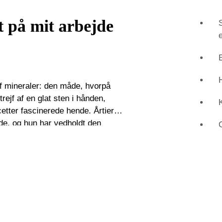
t på mit arbejde
af mineraler: den måde, hvorpå
rejf af en glat sten i hånden,
etter fascinerede hende. Årtier
de, og hun har vedholdt den
itets- og smykkefokuserede
 hjemland Rusland. Hun fik efter sin
bød sin viden til juvelerer rundt om
nik evne til at forstå de
samtidig med at hun identificerer