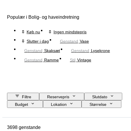
Populær i Bolig- og haveindretning
Køb nu
Ingen mindstepris
Slutter i dag
Genstand
Vase
Genstand
Skaksæt
Genstand
Lysekrone
Genstand
Ramme
Stil
Vintage
Filtre
Reservepris
Slutdato
Budget
Lokation
Størrelse
Mål
Brand
Genstand
Oprindelsesland
Materiale
3698 genstande
Køn
Tilstand
Periode