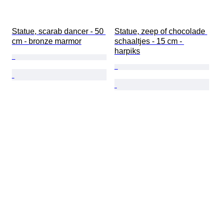
Statue, scarab dancer - 50 
Statue, zeep of chocolade 
cm - bronze marmor
schaaltjes - 15 cm - 
harpiks