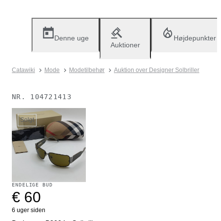
Denne uge
Højdepunkter
Auktioner
Catawiki
Mode
Modetilbehør
Auktion over Designer Solbriller
NR.
104721413
Solgt
ENDELIGE BUD
€ 60
6 uger siden