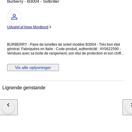
Burberry - B3004 - Solbriller
Ekspert
Udvalgt af Imee Montbord
BURBERRY - Paire de lunettes de soleil modèle B3004 - Très bon état
général. Fabriquées en Italie - Code produit, authenticité : AY0622590 -
Vendues avec sa boite de rangement, son étui de protection et son chiffon
de nettoyage. La monture est en métal argenté, finition brillante - Les
branches sont en résine couleur vert foncé sur une face et vert avec des
motifs à carreaux sur l'autre face - Le masque est sans monture
Vis alle oplysninger
apparente. Les verres sont teintés uniformément, avec des micros
rayures. Dimensions : Hauteur du masque 4,8 cm - Largeur du masque
13,5 cm - Longueur des branches 12,5 cm. Inscriptions : Burberry Made in
Italy CE // B3004 1003/73 65[]12 125. Les verres présentent des micros
Lignende genstande
rayures, non visible sur les photos et ne gênant pas la vision. Les lunettes
sont en très bon état général.