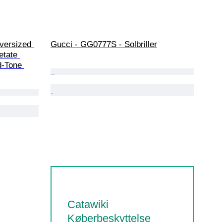
versized 
Gucci - GG0777S - Solbriller
etate 
d-Tone 
Catawiki
Køberbeskyttelse