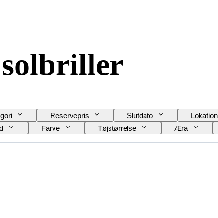
solbriller
gori
Reservepris
Slutdato
Lokation
nd
Farve
Tøjstørrelse
Æra