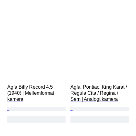
Agfa Billy Record 4,5 
Agfa, Pontiac, King Karat / 
(1940) | Mellemformat 
Regula Cita / Regina / 
kamera
Sem | Analogt kamera