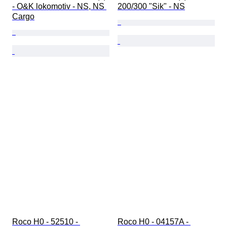
- O&K lokomotiv - NS, NS 
200/300 "Sik" - NS
Cargo
Roco H0 - 52510 - 
Roco H0 - 04157A - 