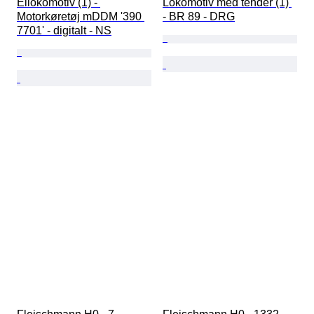
Ellokomotiv (1) - 
Lokomotiv med tender (1) 
Motorkøretøj mDDM '390 
- BR 89 - DRG
7701' - digitalt - NS