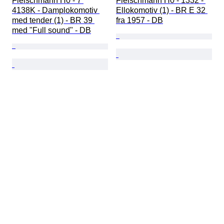
Fleischmann H0 - 7 
Fleischmann H0 - 1332 - 
4138K - Damplokomotiv 
Ellokomotiv (1) - BR E 32 
med tender (1) - BR 39 
fra 1957 - DB
med "Full sound" - DB