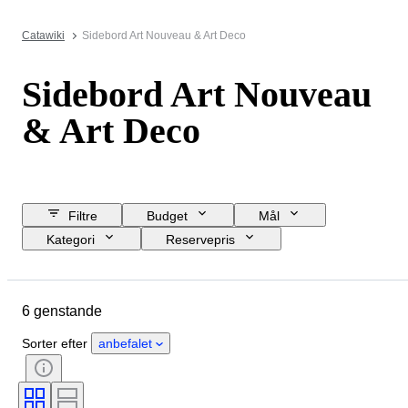
Catawiki
Sidebord Art Nouveau & Art Deco
Sidebord Art Nouveau
& Art Deco
Filtre
Budget
Mål
Kategori
Reservepris
Slutdato
Lokation
Genstand
Oprindelsesland
6 genstande
Materiale
Tilstand
Periode
Stil
Farve
Æra
Sorter efter
anbefalet