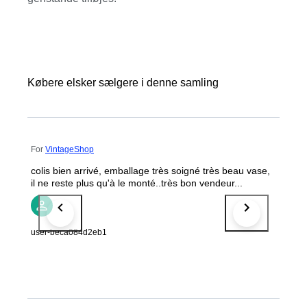
Købere elsker sælgere i denne samling
For
VintageShop
colis bien arrivé, emballage très soigné très beau vase,
il ne reste plus qu'à le monté..très bon vendeur...
user-beca084d2eb1