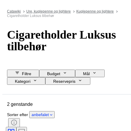
Catawiki
Ure, kuglepenne og lightere
Kuglepenne og lightere
Cigaretholder Luksus tilbehør
Cigaretholder Luksus
tilbehør
Filtre
Budget
Mål
Kategori
Reservepris
Slutdato
Lokation
Genstand
Oprindelsesland
2 genstande
Materiale
Tilstand
Periode
Æra
Sorter efter
anbefalet