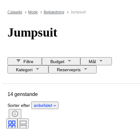
Catawiki
Mode
Beklædning
Jumpsuit
Jumpsuit
Filtre
Budget
Mål
Kategori
Reservepris
Køb nu
Slutdato
Lokation
Brand
Genstand
14 genstande
Oprindelsesland
Materiale
Køn
Tilstand
Farve
Sorter efter
anbefalet
Tøjstørrelse
Størrelse på genstand
Æra