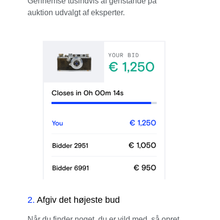
Gennemse tusindvis af genstande på
auktion udvalgt af eksperter.
2
.
Afgiv det højeste bud
Når du finder noget, du er vild med, så opret