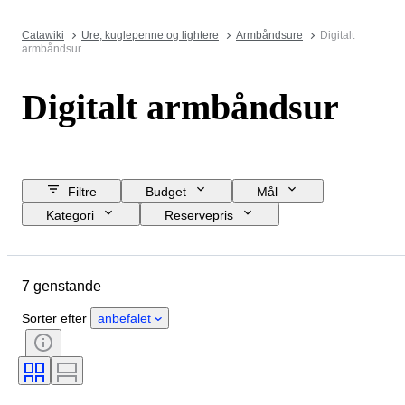
Catawiki
Ure, kuglepenne og lightere
Armbåndsure
Digitalt
armbåndsur
Digitalt armbåndsur
Filtre
Budget
Mål
Kategori
Reservepris
Slutdato
Lokation
Brand
Genstand
Materiale
Køn
7 genstande
Tilstand
Periode
Farve
Urværk
Urremmens længde
Sorter efter
anbefalet
Urremmens materiale
Urkassens diameter
Model