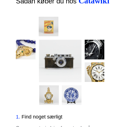
Catawiki
Sådan køber du hos
1
.
Find noget særligt