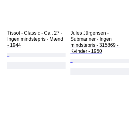
Tissot - Classic - Cal. 27 - 
Jules Jürgensen - 
Ingen mindstepris - Mænd 
Submariner - Ingen 
- 1944
mindstepris - 315869 - 
Kvinder - 1950