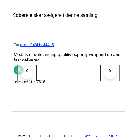
Købere elsker sælgere i denne samling
For
user-c048bbc444b5
Medals of outstanding qualitiy expertly wrapped up and
fast delivered
user-cd521ca7616f