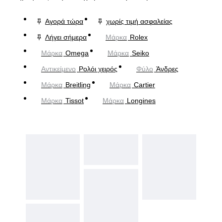
Αγορά τώρα
χωρίς τιμή ασφαλείας
Λήγει σήμερα
Μάρκα
Rolex
Μάρκα
Omega
Μάρκα
Seiko
Αντικείμενο
Ρολόι χειρός
Φύλο
Άνδρες
Μάρκα
Breitling
Μάρκα
Cartier
Μάρκα
Tissot
Μάρκα
Longines