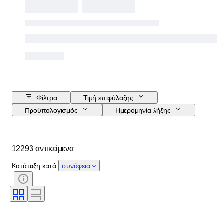
Φίλτρα
Τιμή επιφύλαξης
Προϋπολογισμός
Ημερομηνία λήξης
Τοποθεσία
Μάρκα
Διάμετρος θήκης
12293 αντικείμενα
Λουράκι ρολογιού - μήκος
Αντικείμενο
Country of origin
Υλικό
Κατάταξη κατά
συνάφεια
Φύλο
Κατάσταση
Περίοδος
Πιστοποίηση
Θέμα
Έκδοση
Γλώσσα
Χρώμα
Κίνηση ρολογιού