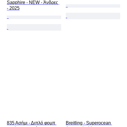
Sapphire - NEW - Άνδρες 
- 2025
835 Ασήμι - Διπλό φομπ 
Breitling - Superocean 