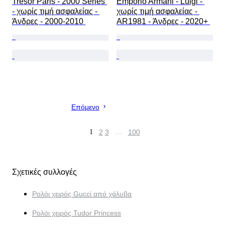
Tresor Paris - 2000 Series 
Emporio Armani - Luigi - 
- χωρίς τιμή ασφαλείας - 
χωρίς τιμή ασφαλείας - 
Άνδρες - 2000-2010 
AR1981 - Άνδρες - 2020+ 
Επόμενο
1
2
3
…
100
Σχετικές συλλογές
Ρολόι χειρός Gucci από χάλυβα
Ρολόι χειρός Tudor Princess