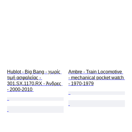
Λουράκι ρολογιού - υλικό
Εποχή
Power Reserve
Striking
Original/ Replica
Τύπος αναμνηστικών αυτοκινήτων
Μοντέλο
Hublot - Big Bang - χωρίς 
Ambre - Train Locomotive 
τιμή ασφαλείας - 
- mechanical pocket watch 
301.SX.1170.RX - Άνδρες 
- 1970-1979
- 2000-2010 