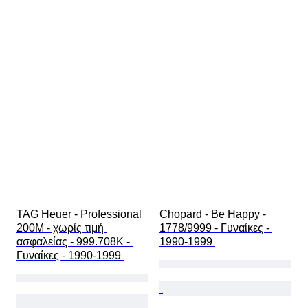
TAG Heuer - Professional 
Chopard - Be Happy - 
200M - χωρίς τιμή 
1778/9999 - Γυναίκες - 
ασφαλείας - 999.708K - 
1990-1999 
Γυναίκες - 1990-1999 