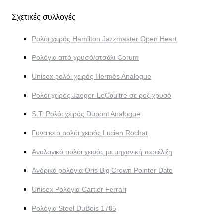
Σχετικές συλλογές
Ρολόι χειρός Hamilton Jazzmaster Open Heart
Ρολόγια από χρυσό/ατσάλι Corum
Unisex ρολόι χειρός Hermès Analogue
Ρολόι χειρός Jaeger-LeCoultre σε ροζ χρυσό
S.T. Ρολόι χειρός Dupont Analogue
Γυναικείο ρολόι χειρός Lucien Rochat
Αναλογικό ρολόι χειρός με μηχανική περιέλιξη
Ανδρικά ρολόγια Oris Big Crown Pointer Date
Unisex Ρολόγια Cartier Ferrari
Ρολόγια Steel DuBois 1785