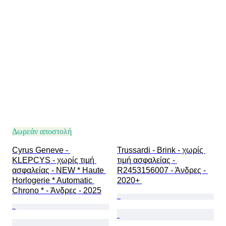
Δωρεάν αποστολή
Cyrus Geneve - 
Trussardi - Brink - χωρίς 
KLEPCYS - χωρίς τιμή 
τιμή ασφαλείας - 
ασφαλείας - NEW * Haute 
R2453156007 - Άνδρες - 
Horlogerie * Automatic 
2020+ 
Chrono * - Άνδρες - 2025