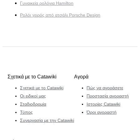
Γυναικεία ρολόγια Hamilton
Ρολόι χειρός από ατσάλι Porsche Design
Σχετικά με το Catawiki
Αγορά
Σχετικά με το Catawiki
Πώς να αγοράσετε
Οι ειδικοί μας
Προστασία αγοραστή
Σταδιοδρομία
Ιστορίες Catawiki
Τύπος
Όροι αγοραστή
Συνεργασία με την Catawiki