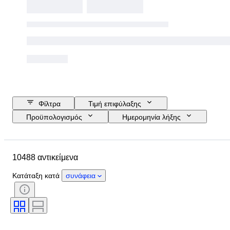
Φίλτρα
Τιμή επιφύλαξης
Προϋπολογισμός
Ημερομηνία λήξης
Τοποθεσία
Μάρκα
Διάμετρος θήκης
10488 αντικείμενα
Λουράκι ρολογιού - μήκος
Αντικείμενο
Country of origin
Υλικό
Κατάταξη κατά
συνάφεια
Φύλο
Κατάσταση
Περίοδος
Πιστοποίηση
Θέμα
Έκδοση
Γλώσσα
Χρώμα
Κίνηση ρολογιού