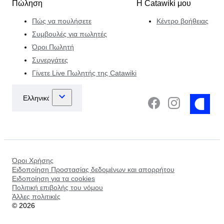
Πώληση
Η Catawiki μου
Πώς να πουλήσετε
Κέντρο βοήθειας
Συμβουλές για πωλητές
Όροι Πωλητή
Συνεργάτες
Γίνετε Live Πωλητής της Catawiki
Όροι Χρήσης
Ειδοποίηση Προστασίας δεδομένων και απορρήτου
Ειδοποίηση για τα cookies
Πολιτική επιβολής του νόμου
Άλλες πολιτικές
©
2026