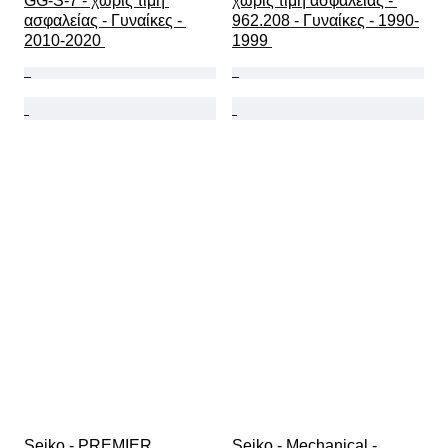
GG-S-7 - χωρίς τιμή 
χωρίς τιμή ασφαλείας - 
ασφαλείας - Γυναίκες - 
962.208 - Γυναίκες - 1990-
2010-2020 
1999 
Seiko - PREMIER 
Seiko - Mechanical - 