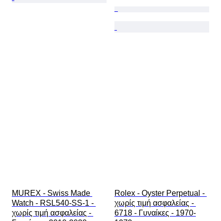
MUREX - Swiss Made 
Rolex - Oyster Perpetual - 
Watch - RSL540-SS-1 - 
χωρίς τιμή ασφαλείας - 
χωρίς τιμή ασφαλείας - 
6718 - Γυναίκες - 1970-