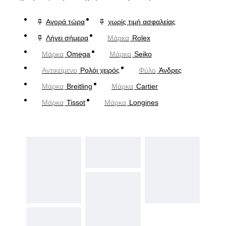
Αγορά τώρα
χωρίς τιμή ασφαλείας
Λήγει σήμερα
Μάρκα
Rolex
Μάρκα
Omega
Μάρκα
Seiko
Αντικείμενο
Ρολόι χειρός
Φύλο
Άνδρες
Μάρκα
Breitling
Μάρκα
Cartier
Μάρκα
Tissot
Μάρκα
Longines