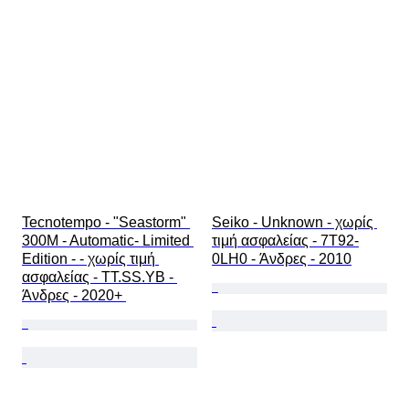
Λουράκι ρολογιού - υλικό
Εποχή
Power Reserve
Striking
Original/ Replica
Τύπος αναμνηστικών αυτοκινήτων
Μοντέλο
Tecnotempo - "Seastorm" 
Seiko - Unknown - χωρίς 
300M - Automatic- Limited 
τιμή ασφαλείας - 7T92-
Edition - - χωρίς τιμή 
0LH0 - Άνδρες - 2010
ασφαλείας - TT.SS.YB - 
Άνδρες - 2020+ 