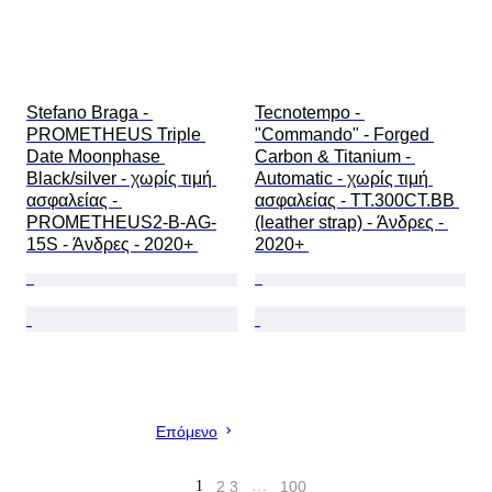
Stefano Braga - 
Tecnotempo - 
PROMETHEUS Triple 
"Commando" - Forged 
Date Moonphase 
Carbon & Titanium - 
Black/silver - χωρίς τιμή 
Automatic - χωρίς τιμή 
ασφαλείας - 
ασφαλείας - TT.300CT.BB 
PROMETHEUS2-B-AG-
(leather strap) - Άνδρες - 
15S - Άνδρες - 2020+ 
2020+ 
Επόμενο
1
2
3
…
100