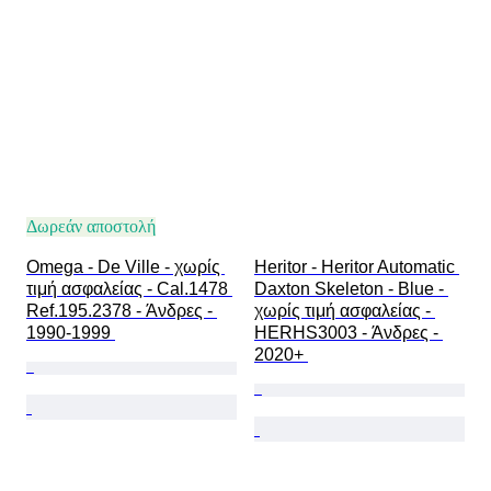
Λουράκι ρολογιού - υλικό
Εποχή
Power Reserve
Striking
Original/ Replica
Τύπος αναμνηστικών αυτοκινήτων
Μοντέλο
Δωρεάν αποστολή
Omega - De Ville - χωρίς 
Heritor - Heritor Automatic 
τιμή ασφαλείας - Cal.1478 
Daxton Skeleton - Blue - 
Ref.195.2378 - Άνδρες - 
χωρίς τιμή ασφαλείας - 
1990-1999 
HERHS3003 - Άνδρες - 
2020+ 