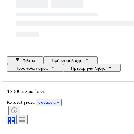
Φίλτρα
Τιμή επιφύλαξης
Προϋπολογισμός
Ημερομηνία λήξης
Τοποθεσία
Μάρκα
Διάμετρος θήκης
13009 αντικείμενα
Λουράκι ρολογιού - μήκος
Αντικείμενο
Country of origin
Υλικό
Κατάταξη κατά
συνάφεια
Φύλο
Κατάσταση
Περίοδος
Πιστοποίηση
Θέμα
Έκδοση
Γλώσσα
Χρώμα
Κίνηση ρολογιού