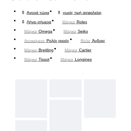
Αγορά τώρα
χωρίς τιμή ασφαλείας
Λήγει σήμερα
Μάρκα
Rolex
Μάρκα
Omega
Μάρκα
Seiko
Αντικείμενο
Ρολόι χειρός
Φύλο
Άνδρες
Μάρκα
Breitling
Μάρκα
Cartier
Μάρκα
Tissot
Μάρκα
Longines