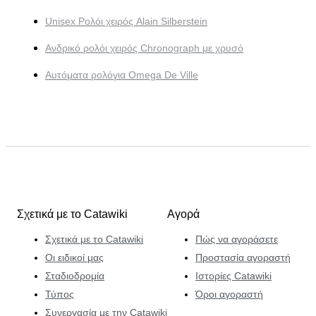
Unisex Ρολόι χειρός Alain Silberstein
Ανδρικό ρολόι χειρός Chronograph με χρυσό
Αυτόματα ρολόγια Omega De Ville
Σχετικά με το Catawiki
Αγορά
Σχετικά με το Catawiki
Πώς να αγοράσετε
Οι ειδικοί μας
Προστασία αγοραστή
Σταδιοδρομία
Ιστορίες Catawiki
Τύπος
Όροι αγοραστή
Συνεργασία με την Catawiki