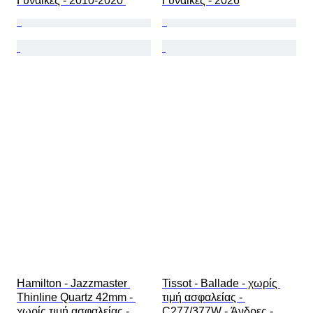
Γυναίκες - 2010-2020 
Γυναίκες - 2026
Hamilton - Jazzmaster 
Tissot - Ballade - χωρίς 
Thinline Quartz 42mm - 
τιμή ασφαλείας - 
χωρίς τιμή ασφαλείας - 
C277/377W - Άνδρες - 