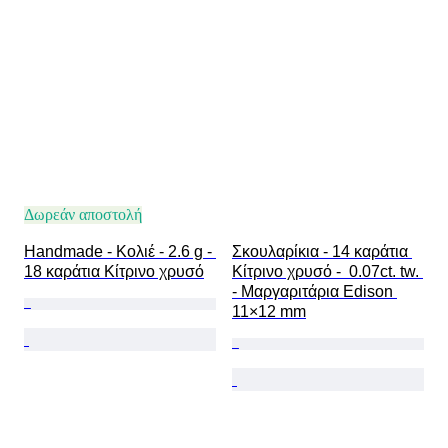
Δωρεάν αποστολή
Handmade - Κολιέ - 2.6 g - 
Σκουλαρίκια - 14 καράτια 
18 καράτια Κίτρινο χρυσό
Κίτρινο χρυσό -  0.07ct. tw. 
- Μαργαριτάρια Edison 
11×12 mm