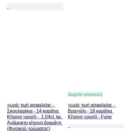
Δωρεάν αποστολή
χωρίς τιμή ασφαλείας - 
χωρίς τιμή ασφαλείας - 
Σκουλαρίκια - 14 καράτια 
Βραχιόλι - 18 καράτια 
Κίτρινο χρυσό -  1.04ct. tw. 
Κίτρινο χρυσό - Fune
Ανάμεικτο κίτρινο Διαμάντι 
(Φυσικού χρώματος)