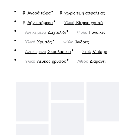
Αγορά τώρα
χωρίς τιμή ασφαλείας
Λήγει σήμερα
Υλικό
Κίτρινο χρυσό
Αντικείμενο
Δαχτυλίδι
Φύλο
Γυναίκες
Υλικό
Χρυσός
Φύλο
Άνδρες
Αντικείμενο
Σκουλαρίκια
Στυλ
Vintage
Υλικό
Λευκός χρυσός
Λίθος
Διαμάντι