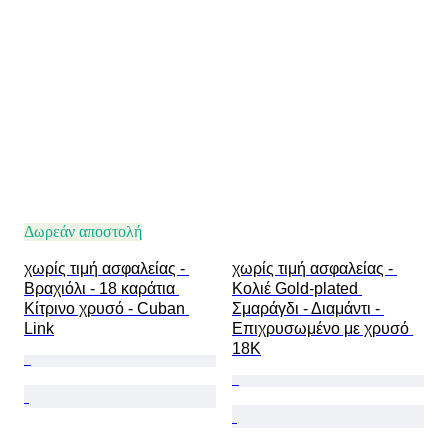
Δωρεάν αποστολή
χωρίς τιμή ασφαλείας - 
χωρίς τιμή ασφαλείας - 
Βραχιόλι - 18 καράτια 
Κολιέ Gold-plated 
Κίτρινο χρυσό - Cuban 
Σμαράγδι - Διαμάντι - 
Link
Επιχρυσωμένο με χρυσό 
18Κ