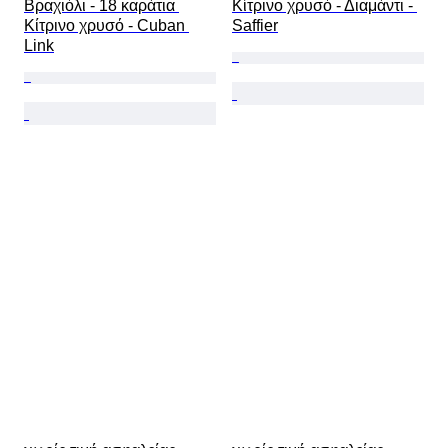
Βραχιόλι - 18 καράτια 
Κίτρινο χρυσό - Διαμάντι - 
Κίτρινο χρυσό - Cuban 
Saffier
Link