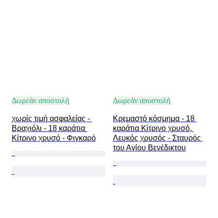
Διαφάνεια πολύτιμων λίθων
Treatment
Τύπος διαμαντιού
Λάμψη μαργαριταριού
Ένταση φαντεζί χρώματος
Φαντεζί χρωματικός τόνος
Εποχή
Δωρεάν αποστολή
Δωρεάν αποστολή
χωρίς τιμή ασφαλείας - 
Κρεμαστό κόσμημα - 18 
Βραχιόλι - 18 καράτια 
καράτια Κίτρινο χρυσό, 
Κίτρινο χρυσό - Φιγκαρό
Λευκός χρυσός - Σταυρός 
του Αγίου Βενέδικτου