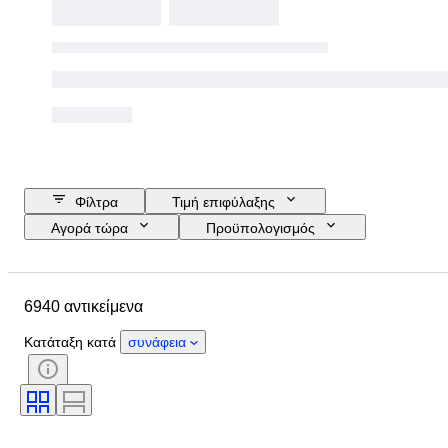
Φίλτρα
Τιμή επιφύλαξης
Αγορά τώρα
Προϋπολογισμός
Ημερομηνία λήξης
Τοποθεσία
Μάρκα
Αντικείμενο
6940 αντικείμενα
Country of origin
Υλικό
Φύλο
Κατάσταση
Λίθος
Κατάταξη κατά
συνάφεια
Πιστοποίηση
Λεπττότητα
Στυλ
Κοπή
Καθαρότητα
Βαθμίδα χρώματος
Ακριβές χρώμα
Μέγεθος στο αντικείμενο