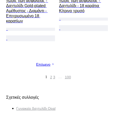
χωρίς τιμή ασφαλείας - 
χωρίς τιμή ασφαλείας - 
Δαχτυλίδι Gold-plated 
Δαχτυλίδι - 18 καράτια 
Αμέθυστος - Διαμάντι - 
Κίτρινο χρυσό
Επιχρυσωμένο 18 
καρατίων
Επόμενο
1
2
3
…
100
Σχετικές συλλογές
Γυναικείο δαχτυλίδι Opal