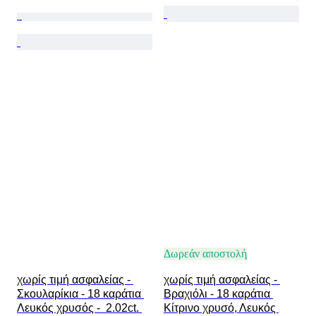
Δωρεάν αποστολή
χωρίς τιμή ασφαλείας - 
χωρίς τιμή ασφαλείας - 
Σκουλαρίκια - 18 καράτια 
Βραχιόλι - 18 καράτια 
Λευκός χρυσός -  2.02ct. 
Κίτρινο χρυσό, Λευκός 