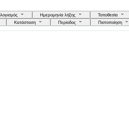
λογισμός
Ημερομηνία λήξης
Τοποθεσία
Κατάσταση
Περίοδος
Πιστοποίηση
Γλώσσα
Χρώμα
Πωλείται από