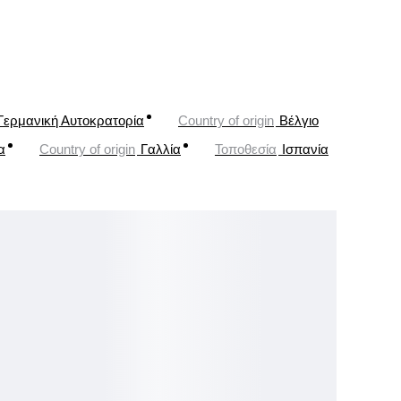
Γερμανική Αυτοκρατορία
Country of origin
Βέλγιο
α
Country of origin
Γαλλία
Τοποθεσία
Ισπανία