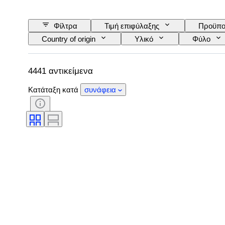
Φίλτρα
Τιμή επιφύλαξης
Προϋπο
Country of origin
Υλικό
Φύλο
Υπογραφή
Δέσιμο
Έκδοση
Εποχή
4441 αντικείμενα
Κατάταξη κατά
συνάφεια