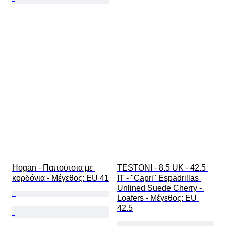
Hogan - Παπούτσια με 
TESTONI - 8.5 UK - 42.5 
κορδόνια - Mέγεθος: EU 41
IT - "Capri" Espadrillas 
Unlined Suede Cherry - 
Loafers - Mέγεθος: EU 
42.5