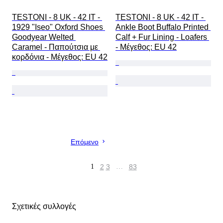
TESTONI - 8 UK - 42 IT - 
TESTONI - 8 UK - 42 IT - 
1929 "Iseo" Oxford Shoes 
Ankle Boot Buffalo Printed 
Goodyear Welted 
Calf + Fur Lining - Loafers 
Caramel - Παπούτσια με 
- Mέγεθος: EU 42
κορδόνια - Mέγεθος: EU 42
Επόμενο
1
2
3
…
83
Σχετικές συλλογές