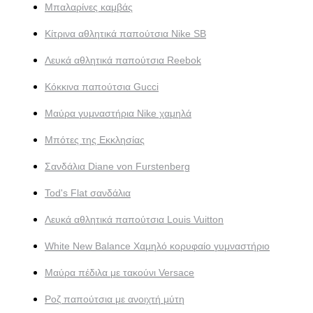
Μπαλαρίνες καμβάς
Κίτρινα αθλητικά παπούτσια Nike SB
Λευκά αθλητικά παπούτσια Reebok
Κόκκινα παπούτσια Gucci
Μαύρα γυμναστήρια Nike χαμηλά
Μπότες της Εκκλησίας
Σανδάλια Diane von Furstenberg
Tod's Flat σανδάλια
Λευκά αθλητικά παπούτσια Louis Vuitton
White New Balance Χαμηλό κορυφαίο γυμναστήριο
Μαύρα πέδιλα με τακούνι Versace
Ροζ παπούτσια με ανοιχτή μύτη