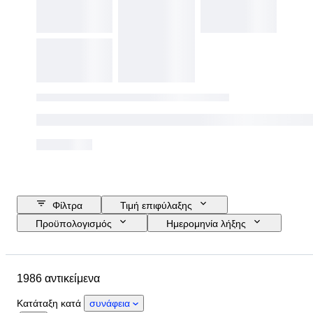
Φίλτρα
Τιμή επιφύλαξης
Προϋπολογισμός
Ημερομηνία λήξης
Τοποθεσία
Μάρκα
Μέγεθος παπουτσιού
Αντικείμενο
1986 αντικείμενα
Country of origin
Υλικό
Φύλο
Κατάσταση
Κατάταξη κατά
συνάφεια