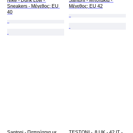
Nike - Dunk Low - 
Santoni - Μποτάκια - 
Sneakers - Mέγεθος: EU 
Mέγεθος: EU 42
40
Santoni - Παπούτσια με 
TESTONI -  8 UK - 42 IT - 