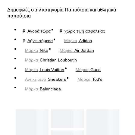
Δημοφιλές στην κατηγορία Παπούτσια και αθλητικά
παπούτσια
Αγορά τώρα
χωρίς τιμή ασφαλείας
Λήγει σήμερα
Μάρκα
Adidas
Μάρκα
Nike
Μάρκα
Air Jordan
Μάρκα
Christian Louboutin
Μάρκα
Louis Vuitton
Μάρκα
Gucci
Αντικείμενο
Sneakers
Μάρκα
Tod's
Μάρκα
Balenciaga