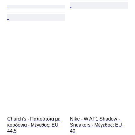
Church's - Παπούτσια με 
Nike - W AF1 Shadow - 
κορδόνια - Mέγεθος: EU 
Sneakers - Mέγεθος: EU 
44.5
40