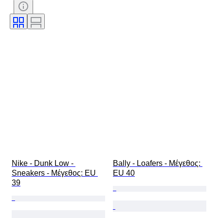
Υπογραφή
Χρώμα
Εποχή
Περιλαμβάνονται αξεσουάρ
Μοτίβο
Μοντέλο
Nike - Dunk Low - 
Bally - Loafers - Mέγεθος: 
Sneakers - Mέγεθος: EU 
EU 40
39