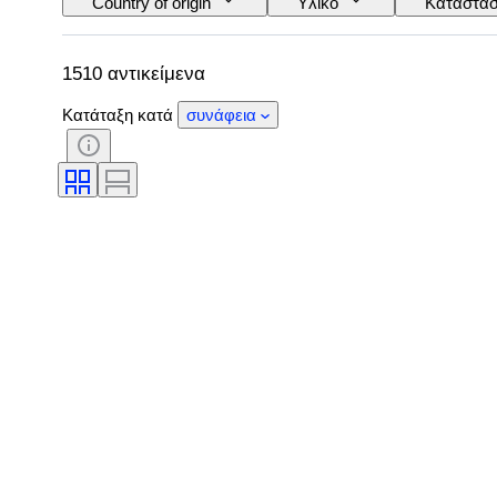
Country of origin
Υλικό
Κατάστα
Έλεγχος
Τροφοδοσία
Εταιρεία 
1510 αντικείμενα
Κατάταξη κατά
συνάφεια