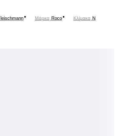
Fleischmann
Μάρκα
Roco
Κλίμακα
N