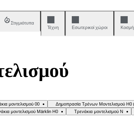
Στιγμιότυπα
Τέχνη
Εσωτερικοί χώροι
Κοσμή
τελισμού
άκια μοντελισμού 00
Δημοπρασία Τρένων Μοντελισμού H0 (
άκια μοντελισμού Märklin H0
Τρενάκια μοντελισμού Ν