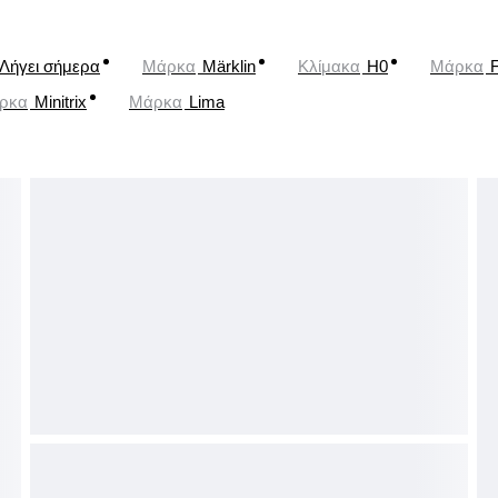
Λήγει σήμερα
Μάρκα
Märklin
Κλίμακα
H0
Μάρκα
ρκα
Minitrix
Μάρκα
Lima