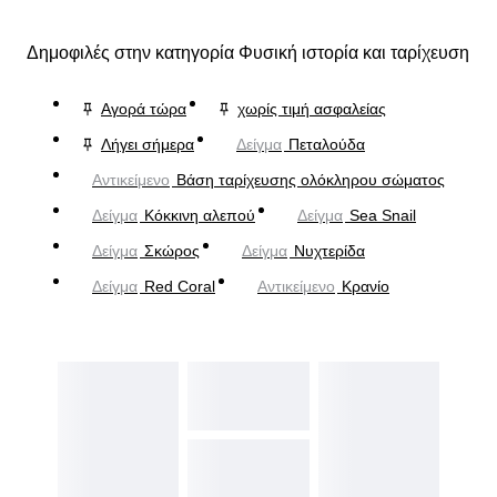
Δημοφιλές στην κατηγορία Φυσική ιστορία και ταρίχευση
Αγορά τώρα
χωρίς τιμή ασφαλείας
Λήγει σήμερα
Δείγμα
Πεταλούδα
Αντικείμενο
Βάση ταρίχευσης ολόκληρου σώματος
Δείγμα
Κόκκινη αλεπού
Δείγμα
Sea Snail
Δείγμα
Σκώρος
Δείγμα
Νυχτερίδα
Δείγμα
Red Coral
Αντικείμενο
Κρανίο