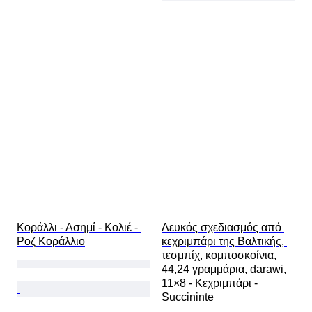
Κοράλλι - Ασημί - Κολιέ - 
Λευκός σχεδιασμός από 
Ροζ Κοράλλιο
κεχριμπάρι της Βαλτικής, 
τεσμπίχ, κομποσκοίνια, 
44,24 γραμμάρια, darawi, 
11×8 - Κεχριμπάρι - 
Succininte