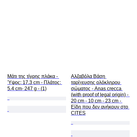
Μάτι της τίγρης πλάκα - 
Αλζαβόλα Βάση 
Ύψος: 17.3 cm - Πλάτος: 
ταρίχευσης ολόκληρου 
5.4 cm- 247 g - (1)
σώματος - Anas crecca 
(with proof of legal origin) - 
20 cm - 10 cm - 23 cm - 
Είδη που δεν ανήκουν στο 
CITES