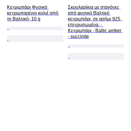
Κεχριμπάρι Φυσικό 
Σκουλαρίκια με σταγόνες 
κεχριμπαρένιο κολιέ από 
από φυσικό Βαλτικό 
τη Βαλτική- 10 g
κεχριμπάρι, σε ασήμι 925, 
επιχρυσωμένα. - 
Κεχριμπάρι - Baltic amber 
- succinite