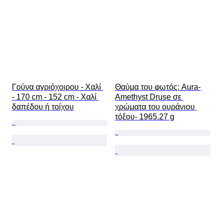
Γούνα αγριόχοιρου - Χαλί 
Θαύμα του φωτός: Aura-
- 170 cm - 152 cm - Χαλί 
Amethyst Druse σε 
δαπέδου ή τοίχου
χρώματα του ουράνιου 
τόξου- 1965.27 g