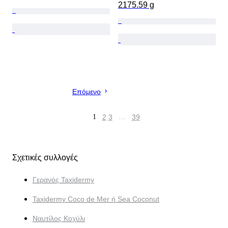
2175.59 g
Επόμενο
1
2
3
…
39
Σχετικές συλλογές
Γερανός Taxidermy
Taxidermy Coco de Mer ή Sea Coconut
Ναυτίλος Κοχύλι