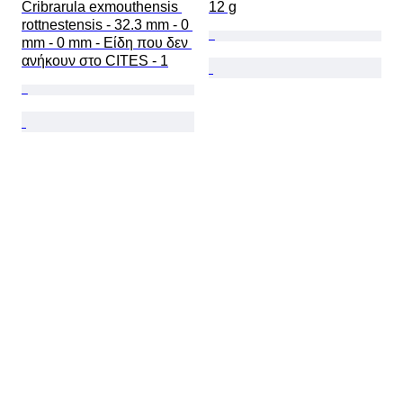
Cribrarula exmouthensis 
12 g
rottnestensis - 32.3 mm - 0 
mm - 0 mm - Είδη που δεν 
ανήκουν στο CITES - 1