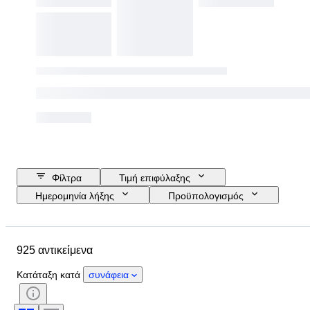
Φίλτρα
Τιμή επιφύλαξης
Ημερομηνία λήξης
Προϋπολογισμός
Τοποθεσία
Μέγεθος
Διαστάσεις
Αντικείμενο
925 αντικείμενα
Country of origin
Υλικό
Φύλο
Κατάσταση
Περίοδος
Κατάταξη κατά
συνάφεια
Λίθος
Πιστοποίηση
Λεπττότητα
Θέμα
Στυλ