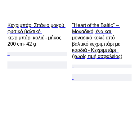
Κεχριμπάρι Σπάνιο μακρύ 
"Heart of the Baltic" – 
φυσικό βαλτικό 
Μοναδικό, ένα και 
κεχριμπάρι κολιέ - μήκος 
μοναδικό κολιέ από 
200 cm- 42 g
βαλτικό κεχριμπάρι με 
καρδιά - Κεχριμπάρι  
(χωρίς τιμή ασφαλείας)