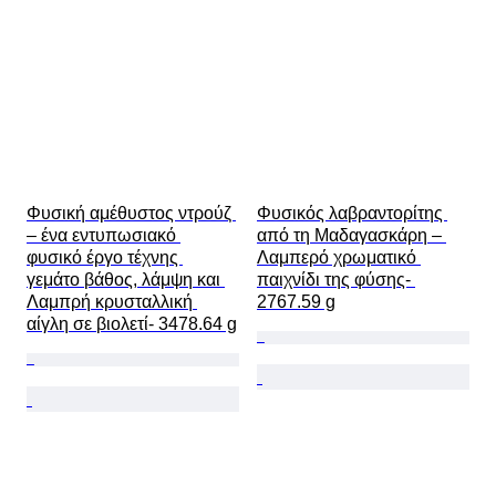
Φυσική αμέθυστος ντρούζ 
Φυσικός λαβραντορίτης 
– ένα εντυπωσιακό 
από τη Μαδαγασκάρη – 
φυσικό έργο τέχνης 
Λαμπερό χρωματικό 
γεμάτο βάθος, λάμψη και 
παιχνίδι της φύσης- 
Λαμπρή κρυσταλλική 
2767.59 g
αίγλη σε βιολετί- 3478.64 g