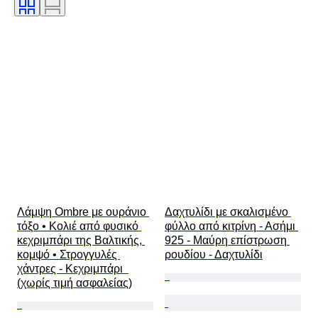
Υπογραφή
Κοπή
Μορφή μετάλλου
Ποιότητα επιφάνειας μαργαριταριών
Λάμψη μαργαριταριού
Treatment
Μέγεθος στο αντικείμενο
Original/ Replica
Εποχή
Δείγμα
Λάμψη Ombre με ουράνιο 
Δαχτυλίδι με σκαλισμένο 
τόξο • Κολιέ από φυσικό 
φύλλο από κιτρίνη - Ασήμι 
κεχριμπάρι της Βαλτικής, 
925 - Μαύρη επίστρωση 
κομψό • Στρογγυλές 
ρουδίου - Δαχτυλίδι
χάντρες - Κεχριμπάρι  
(χωρίς τιμή ασφαλείας)