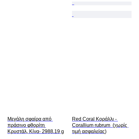
Μεγάλη σφαίρα από 
Red Coral Κοράλλι - 
πράσινο φθορίτη 
Corallium rubrum  (χωρίς 
Κρυστάλ, Κίνα- 2988.19 g
τιμή ασφαλείας)