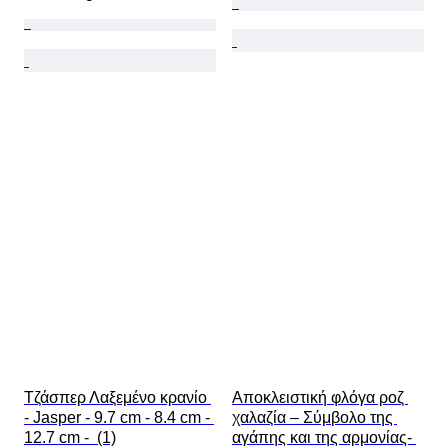
Τζάσπερ Λαξεμένο κρανίο 
Αποκλειστική φλόγα ροζ 
- Jasper - 9.7 cm - 8.4 cm - 
χαλαζία – Σύμβολο της 
12.7 cm -  (1)
αγάπης και της αρμονίας- 