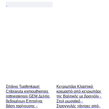
Σπάνιο Tupfenkauri 
Κεχριμπάρι Κλαστικό 
Cribrarula exmouthensis 
κρεμαστό από κεχριμπάρι 
rottnestensis GEM Δελτίο 
της Βαλτικής με βραχιόλι - 
δεδομένων Επιτοίχια 
Στυλ μωσαϊκό - 
βάση ταρίχευσης - 
Στρογγυλές χάντρες από- 