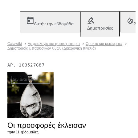
Αυτήν την εβδομάδα
Σ
Δημοπρασίες
Catawiki
Αρχαιολογία και φυσική ιστορία
Ορυκτά και μετεωρίτες
Δημοπρασία μεταφυσικών λίθων (Διαχρονική πινελιά)
ΑΡ.
103527687
Δεν είναι πλέον διαθέσιμο
Οι προσφορές έκλεισαν
πριν 11 εβδομάδες