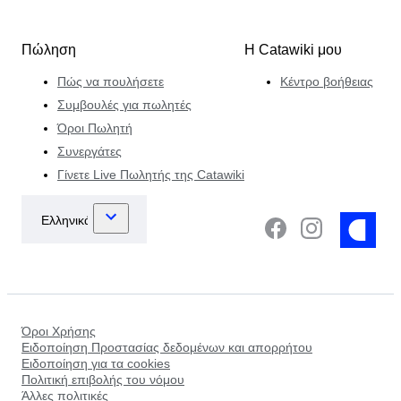
Πώληση
Η Catawiki μου
Πώς να πουλήσετε
Κέντρο βοήθειας
Συμβουλές για πωλητές
Όροι Πωλητή
Συνεργάτες
Γίνετε Live Πωλητής της Catawiki
Όροι Χρήσης
Ειδοποίηση Προστασίας δεδομένων και απορρήτου
Ειδοποίηση για τα cookies
Πολιτική επιβολής του νόμου
Άλλες πολιτικές