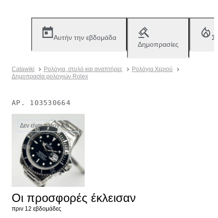
Αυτήν την εβδομάδα
Σ
Δημοπρασίες
Catawiki
Ρολόγια, στυλό και αναπτήρες
Ρολόγια Χεριού
Δημοπρασία ρολογιών Rolex
ΑΡ.
103530664
Δεν είναι πλέον διαθέσιμο
Οι προσφορές έκλεισαν
πριν 12 εβδομάδες