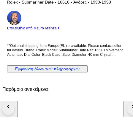
Rolex - Submariner Date - 16610 - Άνδρες - 1990-1999
Ειδικός
Επιλεγμένο από Mauro Atienza
**Optional shipping from Europe(EU) is available. Please contact seller
for details. Brand: Rolex Model: Submariner Date Ref: 16610 Movement:
Automatic Dial Color: Black Case: Steel Diameter: 40 mm Crystal:
Sapphire crystal Strap/Bracelet: Steel Strap/Bracelet length: Can fit up to
17,5cm Clasp: Fold Clasp Condition: Worn and in very good condition
Extras: No Box, No Papers *Shipping via UPS (fast shipping with tracking
Εμφάνιση όλων των πληροφοριών
and signature) **Optional shipping from Europe(EU) is available. Please
contact seller for details.
Παρόμοια αντικείμενα