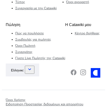
Τύπος
Όροι αγοραστή
Συνεργασία με την Catawiki
Πώληση
Η Catawiki μου
Πώς να πουλήσετε
Κέντρο βοήθειας
Συμβουλές για πωλητές
Όροι Πωλητή
Συνεργάτες
Γίνετε Live Πωλητής της Catawiki
Όροι Χρήσης
Ειδοποίηση Προστασίας δεδομένων και απορρήτου