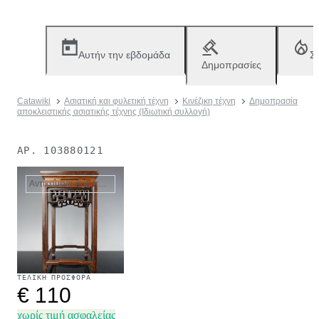
Αυτήν την εβδομάδα
Σ
Δημοπρασίες
Catawiki
Ασιατική και φυλετική τέχνη
Κινέζικη τέχνη
Δημοπρασία
αποκλειστικής ασιατικής τέχνης (Ιδιωτική συλλογή)
ΑΡ.
103880121
Αντικείμενα που πωλήθηκαν
ΤΕΛΙΚΉ ΠΡΟΣΦΟΡΆ
€ 110
χωρίς τιμή ασφαλείας