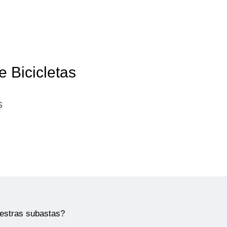
e Bicicletas
s
uestras subastas?