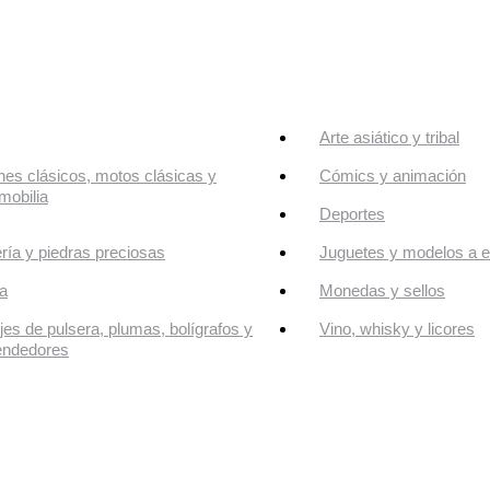
Arte asiático y tribal
es clásicos, motos clásicas y
Cómics y animación
mobilia
Deportes
ría y piedras preciosas
Juguetes y modelos a e
a
Monedas y sellos
jes de pulsera, plumas, bolígrafos y
Vino, whisky y licores
endedores