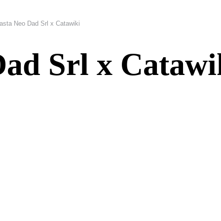
asta Neo Dad Srl x Catawiki
ad Srl x Catawi