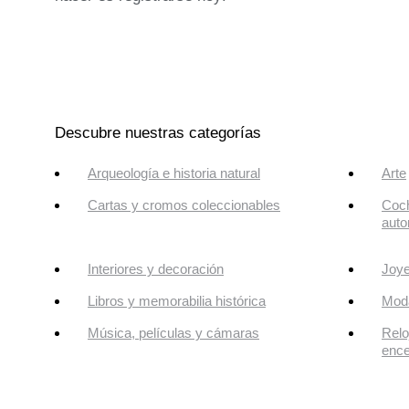
Descubre nuestras categorías
Arqueología e historia natural
Arte
Cartas y cromos coleccionables
Coch
auto
Interiores y decoración
Joye
Libros y memorabilia histórica
Mod
Música, películas y cámaras
Relo
enc