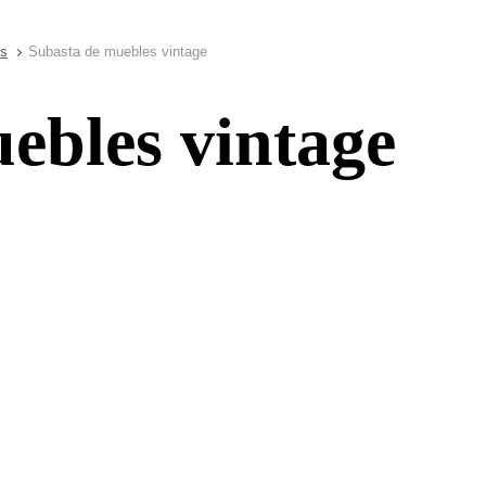
es
Subasta de muebles vintage
ebles vintage