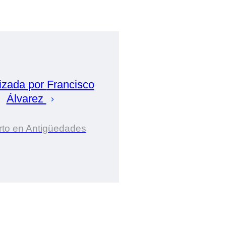
izada por
Francisco
Álvarez
rto en Antigüedades