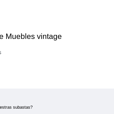
de Muebles vintage
s
uestras subastas?