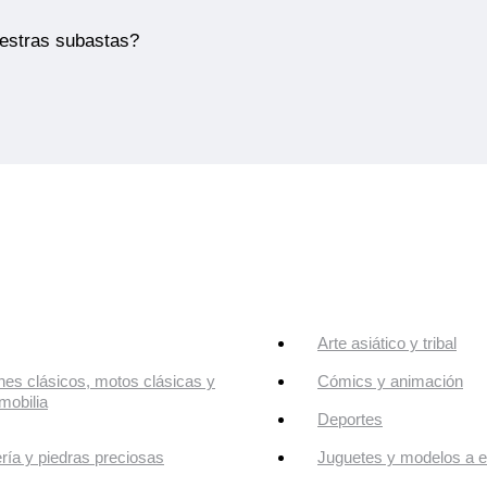
uestras subastas?
Arte asiático y tribal
es clásicos, motos clásicas y
Cómics y animación
mobilia
Deportes
ría y piedras preciosas
Juguetes y modelos a e