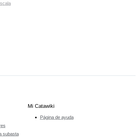
scala
Mi Catawiki
Página de ayuda
res
a subasta