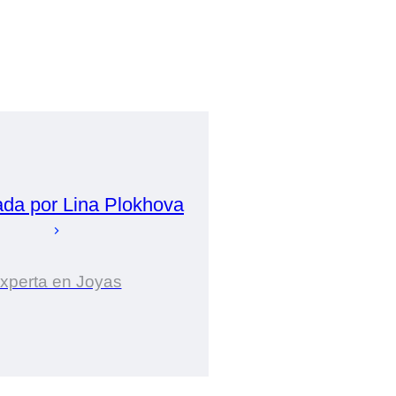
ada por
Lina
Plokhova
xperta en Joyas