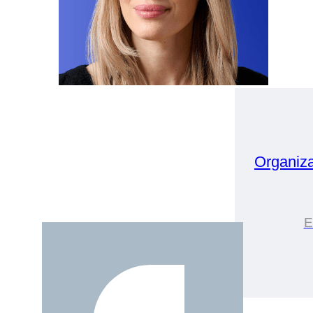
Organiz
E