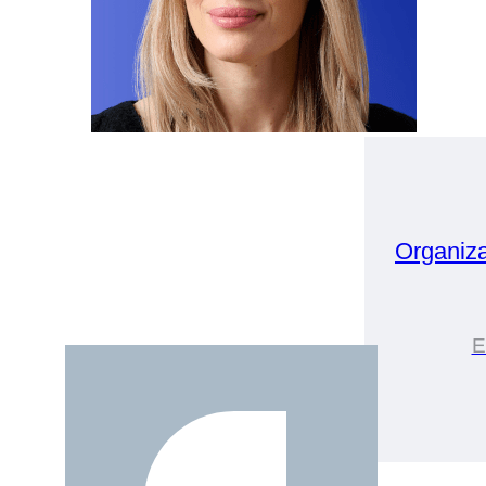
Organiz
E