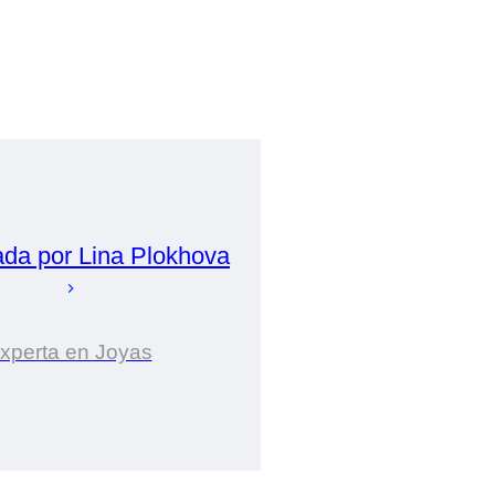
ada por
Lina
Plokhova
xperta en Joyas