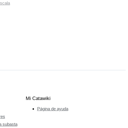
scala
Mi Catawiki
Página de ayuda
res
a subasta