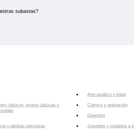
uestras subastas?
Arte asiático y tribal
es clásicos, motos clásicas y
Cómics y animación
mobilia
Deportes
ría y piedras preciosas
Juguetes y modelos a e