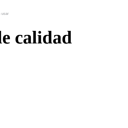
n usar
de calidad