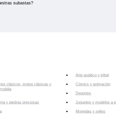
uestras subastas?
Arte asiático y tribal
es clásicos, motos clásicas y
Cómics y animación
mobilia
Deportes
ría y piedras preciosas
Juguetes y modelos a e
a
Monedas y sellos