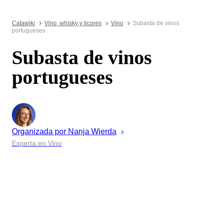
Catawiki
Vino, whisky y licores
Vino
Subasta de vinos
portugueses
Subasta de vinos
portugueses
Organizada por
Nanja
Wierda
Experta en Vino