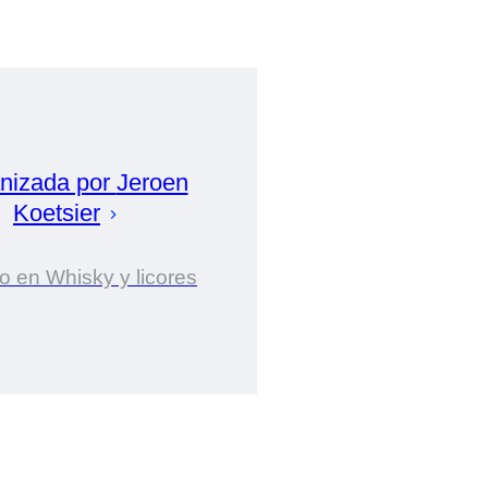
nizada por
Jeroen
Koetsier
o en Whisky y licores