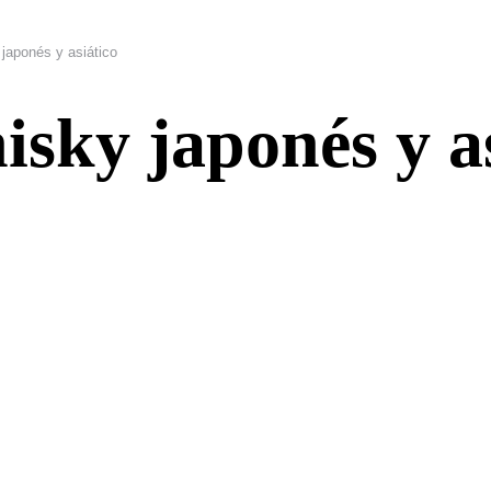
japonés y asiático
isky japonés y as