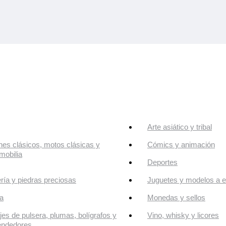
Arte asiático y tribal
es clásicos, motos clásicas y
Cómics y animación
mobilia
Deportes
ría y piedras preciosas
Juguetes y modelos a e
a
Monedas y sellos
jes de pulsera, plumas, bolígrafos y
Vino, whisky y licores
endedores